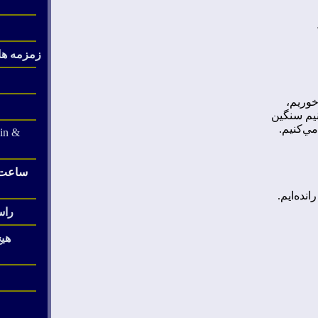
زمزمه ها
خوريم،
يم سنگين
مي‌کنيم.
in &
ساعت ی
انده‌ايم.
راس
هی