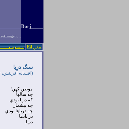
Borj
__________
_
____
setzungen, ...
سنگ دريا
(افسانه آفرينش، ن
موطن کهن!
چه سالها
که دريا بودي
چه بيشمار
چه درياها بودي
در يادها
دريا.