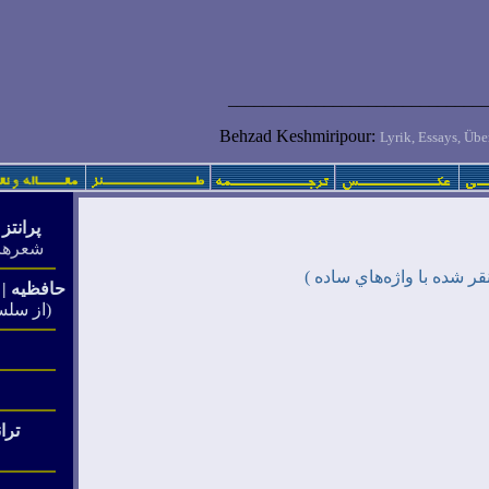
______________
______
_________
Behzad Keshmiripour:
Lyrik, Essays, Über
پرانتز 
شعرها
قر شده با واژه‌هاي ساده )
حافظیه
|
(از سل
ترا