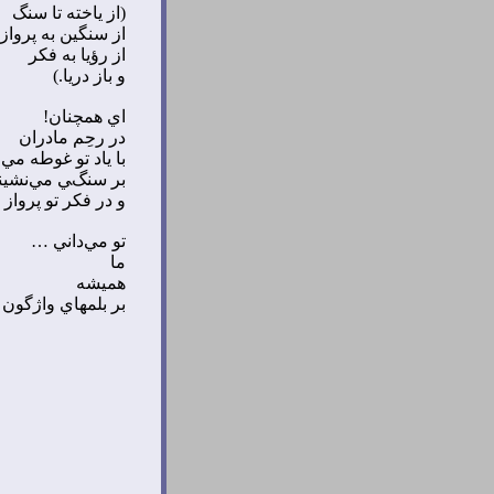
(از ياخته تا سنگ
از سنگين به پرواز
از رؤيا به فکر
و باز دريا.)
اي همچنان!
در رحِم مادران
با ياد تو غوطه مي‌
بر سنگي مي‌نشين
و در فکر تو پرواز 
تو مي‌داني …
ما
هميشه
بر بلمهاي واژگون ر