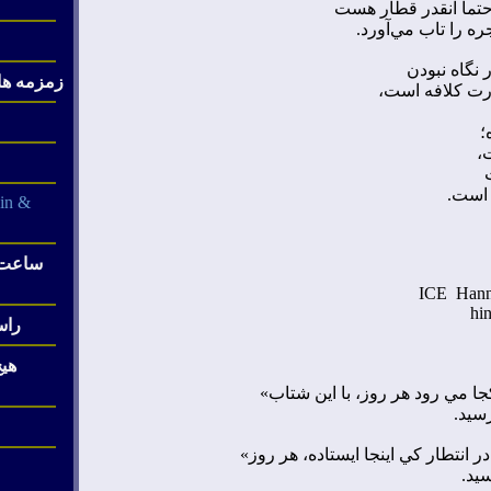
حتماً آنقدر قطار هست
جره را تاب مي‌آورد
.
ر نگاه نبودن
زمزمه ها
ذرت كلافه است،
؛
،
 است
.
in &
ساعت ی
ICE Hann
hi
راس
هی
جا مي رود هر روز، با اين شتاب
»
سيد
.
 انتطار كي اينجا ايستاده، هر روز
»
سيد
.