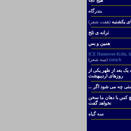
هیج کجا
بندرگاه
ی یکشنبه
(هفت شعر)
ترانه ی تلخ
همین و بس
I
CE Hannover-Köln, h
zuruck
(سه شعر)
ک بعد از ظهر یکی از
روزهای اردیبهشت
تی چه می شود اگر ...
چ کس با دهان ما سخن
نخواهد گفت
سه گیاه