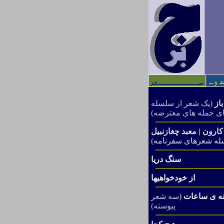
باز
(یک شعر از سلسله
ی جمله های معترضه)
کارون
|
معبد چغازنبیل
سله شعرهای سفرنامه
)
سنگ دریا
از خودخواهیها
نه ی ساعات
(
سه شعر
پیوسته)