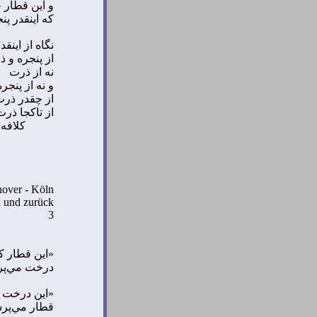
و اين قطار 
كه اينقدر پن
نگاه از اينقد
از پنجره و 
نه از ذرت
و نه از پنجره
از چقدر ذرت
از تاكجا ذرت
كلافه
over - K
öln
n und zurück
3
«
اين قطار ك
درخت مي‌پر
«
اين درخت در
قطار مي‌پر