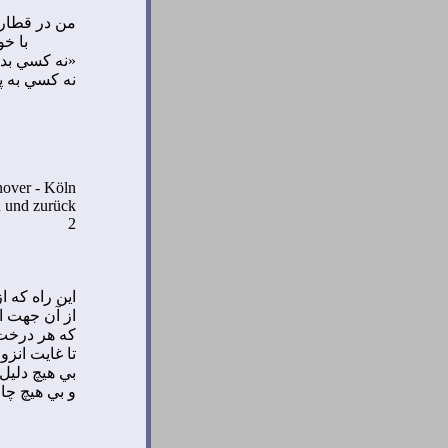
من در قطار 
با خ
«
نه كسي بدر
نه كسي به پ
over - K
öln
n und zurück
2
اين راه كه 
از آن جهت ان
كه هر درخت
تا غايت انز
بي هيچ دلي
و بي هيچ چا