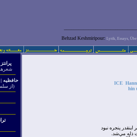
______________
______
_________
Behzad Keshmiripour:
Lyrik, Essays, Über
پرانتز 
شعرها
حافظیه
|
ICE Hanno
(از سل
hin
ترا
 اينقدر پنجره نبود
 ذله مي‌شد
.