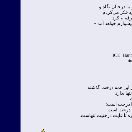
به درختان نگاه و
ود فكر مي‌كردم
:
قه‌ام كرد
يشوازم خواهد آمد
.»
ICE Hann
hi
از اين همه درخت گذشته
تها ندارد
وا درخت است؛
ل درخت است
ره تا غايت درختيت تنهاست
.