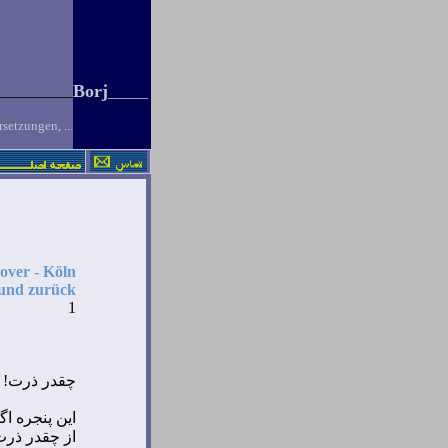
Borj
__________
_
____
setzungen, ...
ver - K
öln
 und zurück
1
چقدر ذرت
!
اين پنجره اگر
از چقدر ذرت